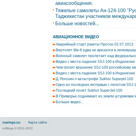
авиасообщения.
Тяжелые самолеты Ан-124-100 "Ру
Таджикистан участников междунаро
Больше новостей...
АВИАЦИОННОЕ ВИДЕО
Аварийный старт ракеты Протон 02.07.2013
Вертолет Ми-8 едва не врезался в легковушку
Военный самолет пролетает над федерально
Видео с места падения SSJ-100 в Индонезии
Чем грозит крушение SSJ-100 российскому ав
Видео с места падения SSJ-100 в Индонезии
Д. Рогозин о катастрофе Sukhoi Superjet-100
Одно из последних интервью с пилотом SSJ-
Последний полет Sukhoi SuperJet-100
В Приморье поднимают из земли штурмовик 
Больше видео...
ruwings.ru:
|
Карта сайта
|
ruWings © 2011-2022