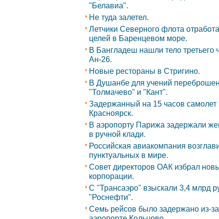
"Белавиа".
Не туда залетел.
Летчики Северного флота отработ
целей в Баренцевом море.
В Бангладеш нашли тело третьего 
Ан-26.
Новые рестораны в Стригино.
В Душанбе для учений переброшен
"Толмачево" и "Кант".
Задержанный на 15 часов самолет 
Красноярск.
В аэропорту Парижа задержали же
в ручной клади.
Российская авиакомпания возглав
пунктуальных в мире.
Совет директоров ОАК избрал нов
корпорации.
С "Трансаэро" взыскали 3,4 млрд р
"Роснефти".
Семь рейсов было задержано из-за
аэропорте Кольцово.