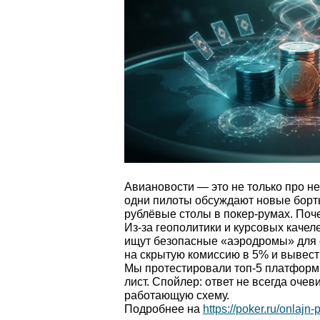
Авиановости — это не только про не
одни пилоты обсуждают новые борт
рублёвые столы в покер-румах. Поч
Из-за геополитики и курсовых качел
ищут безопасные «аэродромы» для с
на скрытую комиссию в 5% и вывес
Мы протестировали топ-5 платформ 
лист. Спойлер: ответ не всегда оче
работающую схему.
Подробнее на
https://poker.ru/onlajn-