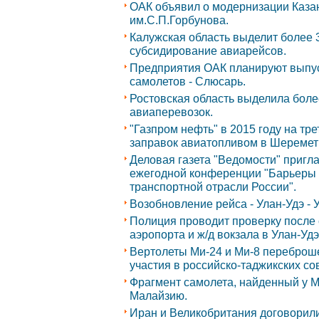
ОАК объявил о модернизации Каза
им.С.П.Горбунова.
Калужская область выделит более 
субсидирование авиарейсов.
Предприятия ОАК планируют выпуст
самолетов - Слюсарь.
Ростовская область выделила более
авиаперевозок.
"Газпром нефть" в 2015 году на тр
заправок авиатопливом в Шеремет
Деловая газета "Ведомости" пригла
ежегодной конференции "Барьеры и
транспортной отрасли России".
Возобновление рейса - Улан-Удэ - У
Полиция проводит проверку после
аэропорта и ж/д вокзала в Улан-Удэ
Вертолеты Ми-24 и Ми-8 переброш
участия в российско-таджикских со
Фрагмент самолета, найденный у М
Малайзию.
Иран и Великобритания договорил