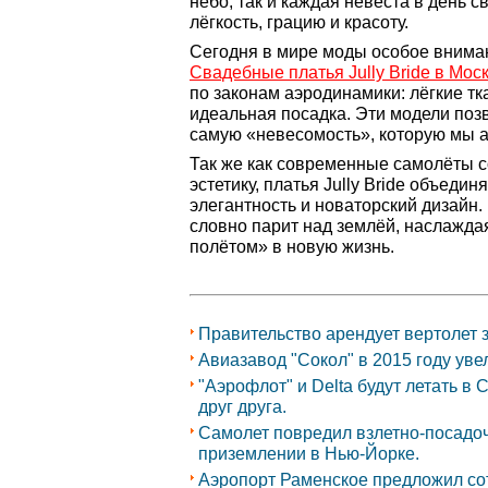
небо, так и каждая невеста в день 
лёгкость, грацию и красоту.
Сегодня в мире моды особое вниман
Свадебные платья Jully Bride в Мос
по законам аэродинамики: лёгкие тк
идеальная посадка. Эти модели поз
самую «невесомость», которую мы а
Так же как современные самолёты с
эстетику, платья Jully Bride объеди
элегантность и новаторский дизайн.
словно парит над землёй, наслажд
полётом» в новую жизнь.
Правительство арендует вертолет з
Авиазавод "Сокол" в 2015 году уве
"Аэрофлот" и Delta будут летать в
друг друга.
Самолет повредил взлетно-посадо
приземлении в Нью-Йорке.
Аэропорт Раменское предложил сот