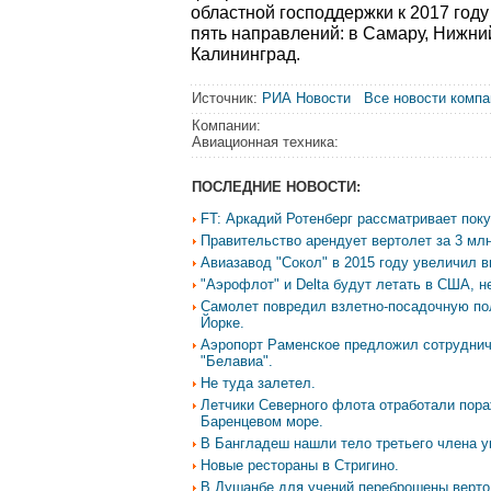
областной господдержки к 2017 год
пять направлений: в Самару, Нижни
Калининград.
Источник:
РИА Новости
Все новости компа
Компании:
Авиационная техника:
ПОСЛЕДНИЕ НОВОСТИ:
FT: Аркадий Ротенберг рассматривает поку
Правительство арендует вертолет за 3 млн
Авиазавод "Сокол" в 2015 году увеличил в
"Аэрофлот" и Delta будут летать в США, н
Самолет повредил взлетно-посадочную по
Йорке.
Аэропорт Раменское предложил сотруднич
"Белавиа".
Не туда залетел.
Летчики Северного флота отработали пор
Баренцевом море.
В Бангладеш нашли тело третьего члена у
Новые рестораны в Стригино.
В Душанбе для учений переброшены вертол