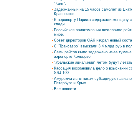
"Кант".
Задержанный на 15 часов самолет из Екат
Красноярск.
В аэропорту Парижа задержали женщину за
клади.
Российская авиакомпания возглавила рейт
мире.
Совет директоров ОАК избрал новый соста
С "Трансаэро" взыскали 3,4 млрд руб в по
Семь рейсов было задержано из-за тумана
аэропорте Кольцово.
"Уральские авиалинии" летом будут летат
Кассация возобновила дело о взыскании с
SSJ-100.
Амурским льготникам субсидируют авиапер
Петербург и Крым.
Все новости