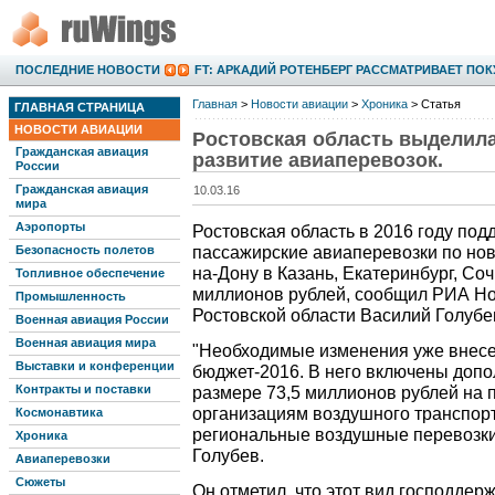
ПОСЛЕДНИЕ НОВОСТИ
FT: АРКАДИЙ РОТЕНБЕРГ РАССМАТРИВАЕТ ПОК
Главная
>
Новости авиации
>
Хроника
> Статья
ГЛАВНАЯ СТРАНИЦА
НОВОСТИ АВИАЦИИ
Ростовская область выделила 
Гражданская авиация
развитие авиаперевозок.
России
Гражданская авиация
10.03.16
мира
Аэропорты
Ростовская область в 2016 году по
Безопасность полетов
пассажирские авиаперевозки по но
на-Дону в Казань, Екатеринбург, Со
Топливное обеспечение
миллионов рублей, сообщил РИА Но
Промышленность
Ростовской области Василий Голубе
Военная авиация России
Военная авиация мира
"Необходимые изменения уже внесе
Выставки и конференции
бюджет-2016. В него включены допо
Контракты и поставки
размере 73,5 миллионов рублей на 
организациям воздушного транспор
Космонавтика
региональные воздушные перевозки 
Хроника
Голубев.
Авиаперевозки
Сюжеты
Он отметил, что этот вид господде