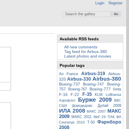
Login
Register
Available RSS feeds
All new comments
Tag feed for Airbus-380
Latest photos and movies
Popular tags
Airbus-319
Airbus-
Air France
Airbus-380
Airbus-330
320
Boeing-737
Boeing-747
Boeing-
757
Boeing-777
Boeing-767
Delta
F-35
F-16
F-22
KLM
Lufthansa
Бурже 2009
Аэрофлот
ВВС
Дубай 2009
США
Домодедово
ИЛА 2008
МАКС
МАКС 2007
2009
МАКС 2011
МиГ-29
ПАК ФА
Фарнборо
Т-50
Сингапур 2010
2008