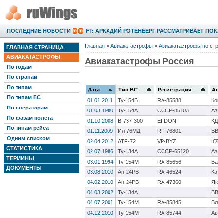
ПОСЛЕДНИЕ НОВОСТИ
Главная
>
Авиакатастрофы
>
Авиакатастрофы по ст
ГЛАВНАЯ СТРАНИЦА
АВИАКАТАСТРОФЫ
Авиакатастрофы Россия
По годам
По странам
По типам
Дата
Тип ВС
Регистрация
А
По типам ВС
01.01.2011
Ту-154Б
RA-85588
Ко
По операторам
01.03.1980
Ту-154А
CCCP-85103
Аэ
По фазам полета
01.10.2008
B-737-300
EI-DON
КД
По типам рейса
01.11.2009
Ил-76МД
RF-76801
ВВ
Одним списком
02.04.2012
ATR-72
VP-BYZ
ЮТ
СТАТИСТИКА
02.07.1986
Ту-134А
СССР-65120
Аэ
ТЕРМИНЫ
03.01.1994
Ту-154М
RA-85656
Ба
ДОКУМЕНТЫ
03.08.2010
Ан-24РВ
RA-46524
Ка
04.02.2010
Ан-24РВ
RA-47360
Як
04.03.2002
Ту-134А
ВВ
04.07.2001
Ту-154М
RA-85845
Вл
04.12.2010
Ту-154М
RA-85744
Ав