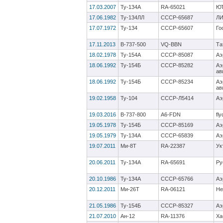
17.03.2007
Ту-134А
RA-65021
ЮТ
17.06.1982
Ту-134ЛЛ
СССР-65687
ЛИ
17.07.1972
Ту-134
СССР-65607
Го
17.11.2013
B-737-500
VQ-BBN
Та
18.02.1978
Ту-154А
CCCP-85087
Аэ
18.06.1992
Ту-154Б
CCCP-85282
Аэ
ав
18.06.1992
Ту-154Б
CCCP-85234
Аэ
ав
19.02.1958
Ту-104
СССР-Л5414
Аэ
19.03.2016
B-737-800
A6-FDN
fly
19.05.1978
Ту-154Б
CCCP-85169
Аэ
19.05.1979
Ту-134А
CCCP-65839
Аэ
19.07.2011
Ми-8Т
RA-22387
Ук
20.06.2011
Ту-134А
RA-65691
Ру
20.10.1986
Ту-134А
СССР-65766
Аэ
20.12.2011
Ми-26Т
RA-06121
Не
21.05.1986
Ту-154Б
CCCP-85327
Аэ
21.07.2010
Ан-12
RA-11376
Ха