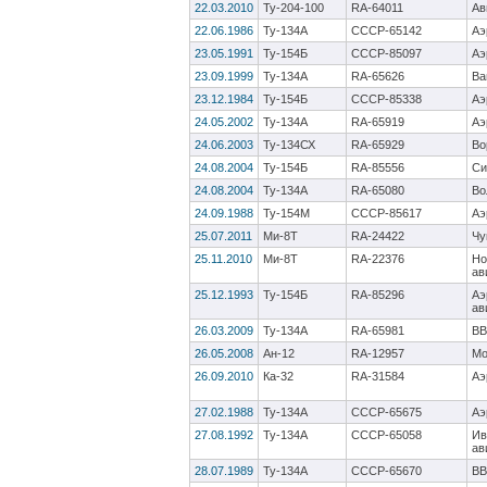
22.03.2010
Ту-204-100
RA-64011
Ав
22.06.1986
Ту-134А
CCCP-65142
Аэ
23.05.1991
Ту-154Б
СССР-85097
Аэ
23.09.1999
Ту-134А
RA-65626
Ва
23.12.1984
Ту-154Б
СССР-85338
Аэ
24.05.2002
Ту-134А
RA-65919
Аэ
24.06.2003
Ту-134СХ
RA-65929
Во
24.08.2004
Ту-154Б
RA-85556
Си
24.08.2004
Ту-134А
RA-65080
Во
24.09.1988
Ту-154М
CCCP-85617
Аэ
25.07.2011
Ми-8Т
RA-24422
Чу
25.11.2010
Ми-8Т
RA-22376
Но
ав
25.12.1993
Ту-154Б
RA-85296
Аэ
ав
26.03.2009
Ту-134А
RA-65981
ВВ
26.05.2008
Ан-12
RA-12957
Мо
26.09.2010
Ка-32
RA-31584
Аэ
27.02.1988
Ту-134А
CCCP-65675
Аэ
27.08.1992
Ту-134А
СССР-65058
Ив
ав
28.07.1989
Ту-134А
CCCP-65670
ВВ