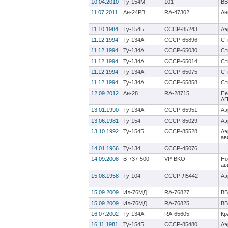
10.04.2010
Ту-154М
101
ВВ
11.07.2011
Ан-24РВ
RA-47302
Ан
11.10.1984
Ту-154Б
CCCP-85243
Аэ
11.12.1994
Ту-134А
CCCP-65896
Ст
11.12.1994
Ту-134А
CCCP-65030
Ст
11.12.1994
Ту-134А
CCCP-65014
Ст
11.12.1994
Ту-134А
CCCP-65075
Ст
11.12.1994
Ту-134А
CCCP-65858
Ст
12.09.2012
Ан-28
RA-28715
Пе
А
13.01.1990
Ту-134А
СССР-65951
Аэ
13.06.1981
Ту-154
CCCP-85029
Аэ
13.10.1992
Ту-154Б
СССР-85528
Аэ
ав
14.01.1966
Ту-134
СССР-45076
14.09.2008
B-737-500
VP-BKO
Но
ав
15.08.1958
Ту-104
СССР-Л5442
Аэ
15.09.2009
Ил-76МД
RA-76827
ВВ
15.09.2009
Ил-76МД
RA-76825
ВВ
16.07.2002
Ту-134А
RA-65605
Кр
16.11.1981
Ту-154Б
CCCP-85480
Аэ