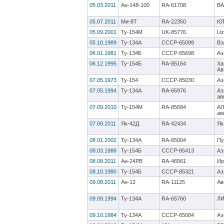
05.03.2011
Ан-148-100
RA-61708
В
05.07.2011
Ми-8Т
RA-22350
ЮТ
05.09.2001
Ту-154М
UK-85776
Uz
05.10.1989
Ту-134А
CCCP-65099
Вз
06.01.1981
Ту-134Б
CCCP-65698
Аэ
06.12.1995
Ту-154Б
RA-85164
Ха
Ав
07.05.1973
Ту-154
CCCP-85030
Аэ
07.05.1994
Ту-134А
RA-65976
Аэ
ав
07.09.2010
Ту-154М
RA-85684
АЛ
ав
07.09.2011
Як-42Д
RA-42434
Як
08.01.2002
Ту-134А
RA-65004
Пу
08.03.1988
Ту-154Б
CCCP-85413
Аэ
08.08.2011
Ан-24РВ
RA-46561
Ир
08.10.1980
Ту-154Б
CCCP-85321
Аэ
09.08.2011
Ан-12
RA-11125
Ав
09.09.1994
Ту-134А
RA-65760
ЛИ
09.10.1984
Ту-134А
CCCP-65084
Аэ