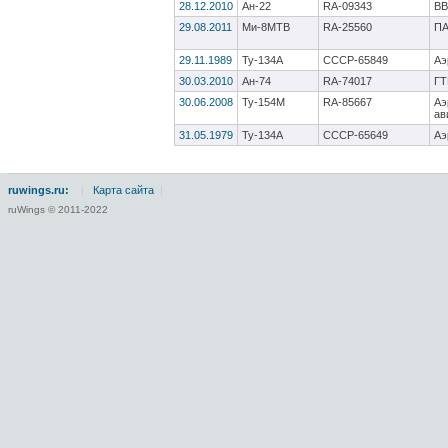
28.12.2010
Ан-22
RA-09343
ВВ
29.08.2011
Ми-8МТВ
RA-25560
П
29.11.1989
Ту-134А
CCCP-65849
Аэ
30.03.2010
Ан-74
RA-74017
ГТ
30.06.2008
Ту-154М
RA-85667
Аэ
ав
31.05.1979
Ту-134А
CCCP-65649
Аэ
ruwings.ru:
|
Карта сайта
|
ruWings © 2011-2022